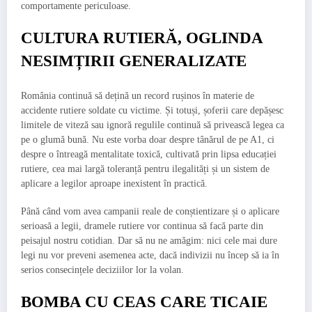
comportamente periculoase.
CULTURA RUTIERĂ, OGLINDA
NESIMȚIRII GENERALIZATE
România continuă să dețină un record rușinos în materie de
accidente rutiere soldate cu victime. Și totuși, șoferii care depășesc
limitele de viteză sau ignoră regulile continuă să privească legea ca
pe o glumă bună. Nu este vorba doar despre tânărul de pe A1, ci
despre o întreagă mentalitate toxică, cultivată prin lipsa educației
rutiere, cea mai largă toleranță pentru ilegalități și un sistem de
aplicare a legilor aproape inexistent în practică.
Până când vom avea campanii reale de conștientizare și o aplicare
serioasă a legii, dramele rutiere vor continua să facă parte din
peisajul nostru cotidian. Dar să nu ne amăgim: nici cele mai dure
legi nu vor preveni asemenea acte, dacă indivizii nu încep să ia în
serios consecințele deciziilor lor la volan.
BOMBA CU CEAS CARE TICAIE