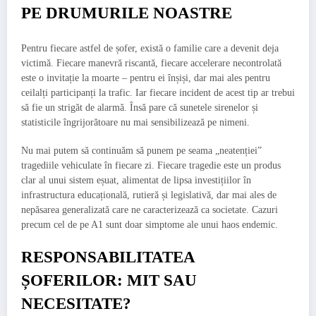
PE DRUMURILE NOASTRE
Pentru fiecare astfel de șofer, există o familie care a devenit deja
victimă. Fiecare manevră riscantă, fiecare accelerare necontrolată
este o invitație la moarte – pentru ei înșiși, dar mai ales pentru
ceilalți participanți la trafic. Iar fiecare incident de acest tip ar trebui
să fie un strigăt de alarmă. Însă pare că sunetele sirenelor și
statisticile îngrijorătoare nu mai sensibilizează pe nimeni.
Nu mai putem să continuăm să punem pe seama „neatenției”
tragediile vehiculate în fiecare zi. Fiecare tragedie este un produs
clar al unui sistem eșuat, alimentat de lipsa investițiilor în
infrastructura educațională, rutieră și legislativă, dar mai ales de
nepăsarea generalizată care ne caracterizează ca societate. Cazuri
precum cel de pe A1 sunt doar simptome ale unui haos endemic.
RESPONSABILITATEA
ȘOFERILOR: MIT SAU
NECESITATE?