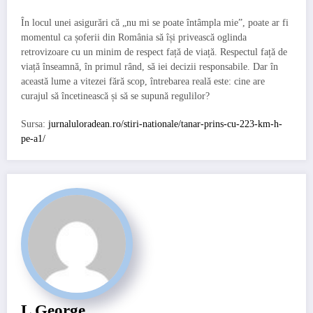
În locul unei asigurări că „nu mi se poate întâmpla mie”, poate ar fi
momentul ca șoferii din România să își privească oglinda
retrovizoare cu un minim de respect față de viață. Respectul față de
viață înseamnă, în primul rând, să iei decizii responsabile. Dar în
această lume a vitezei fără scop, întrebarea reală este: cine are
curajul să încetinească și să se supună regulilor?
Sursa:
jurnaluloradean.ro/stiri-nationale/tanar-prins-cu-223-km-h-
pe-a1/
L George