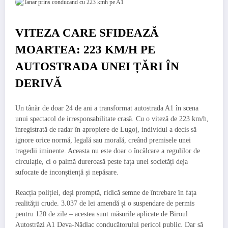
VITEZA CARE SFIDEAZĂ
MOARTEA: 223 KM/H PE
AUTOSTRADA UNEI ȚĂRI ÎN
DERIVĂ
Un tânăr de doar 24 de ani a transformat autostrada A1 în scena
unui spectacol de irresponsabilitate crasă. Cu o viteză de 223 km/h,
înregistrată de radar în apropiere de Lugoj, individul a decis să
ignore orice normă, legală sau morală, creând premisele unei
tragedii iminente. Aceasta nu este doar o încălcare a regulilor de
circulație, ci o palmă dureroasă peste fața unei societăți deja
sufocate de inconștiență și nepăsare.
Reacția poliției, deși promptă, ridică semne de întrebare în fața
realității crude. 3.037 de lei amendă și o suspendare de permis
pentru 120 de zile – acestea sunt măsurile aplicate de Biroul
Autostrăzi A1 Deva-Nădlac conducătorului pericol public. Dar să