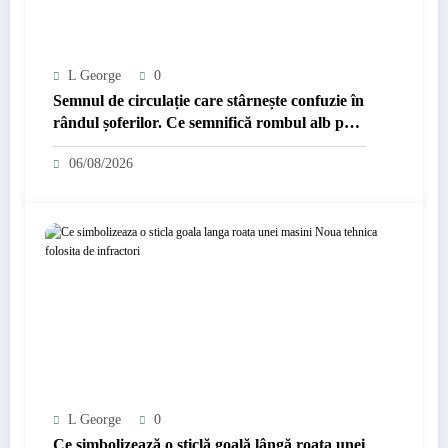
L George
0
Semnul de circulație care stârnește confuzie în
rândul șoferilor. Ce semnifică rombul alb pe
fundal albastru.
06/08/2026
L George
0
Ce simbolizează o sticlă goală lângă roata unei