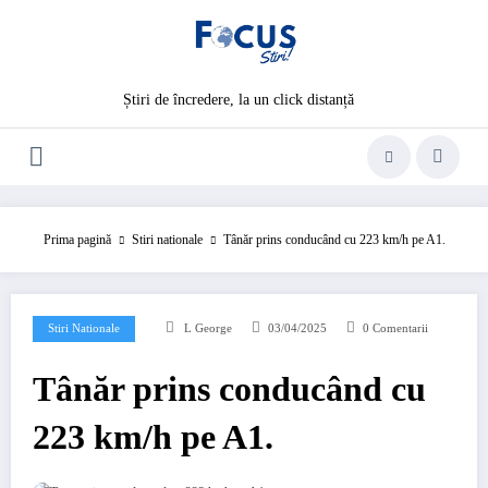
Sari
la
conținut
Știri de încredere, la un click distanță
Prima pagină
Stiri nationale
Tânăr prins conducând cu 223 km/h pe A1.
Stiri Nationale
L George
03/04/2025
0 Comentarii
Tânăr prins conducând cu
223 km/h pe A1.