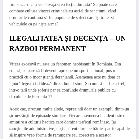
fim sinceri: câți vor învăța vreo lecție din asta? Se poate oare
combate cultura vitezei criminale cu astfel de sancțiuni, când
drumurile continuă să fie populate de șoferi care își tratează
vehiculele ca pe niște arme?
ILEGALITATEA ȘI DECENȚA – UN
RAZBOI PERMANENT
Viteza excesivă nu este un fenomen neobișnuit în România. Din
contră, ea pare să fi devenit aproape un sport național, pus în
practică cu o inconștiență deranjantă. Asemenea acte nu doar că
ignoră legea, ci sfidează direct bunul simț. Și cum să nu fie astfel,
într-o țară unde șoferii par să confunde drumurile publice cu
circuitele de Formula 1?
Acest caz, precum multe altele, reprezintă doar un exemplu dintr-un
șir nesfârșit de episoade similare. Fiecare asemenea incident este o
amintire a culturii haotice care domină traficul românesc. Iar
sancțiunile administrative, deși aparent dure pe hârtie, par incapabile
să inspire vreo formă de remușcare sau corectare a acestor