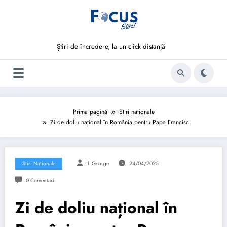
Sari
la
conținut
Știri de încredere, la un click distanță
Prima pagină
Stiri nationale
Zi de doliu național în România pentru Papa Francisc
Stiri Nationale
L George
24/04/2025
0 Comentarii
Zi de doliu național în