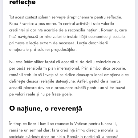
reflecție
Tot acest context solemn servește drept chemare pentru reflecție.
Papa Francisc a pus mereu în centrul activității sale valorile
credinței și dorința acerbie de a reconcilia națiuni. România, care
încă navighează printre valurile instabilității economice și sociale,
primește o lecție extrem de necesară. Lecția deschiderii
emoționale și disoluției prejudecăților.
Nu este întâmplător faptul că această zi de doliu coincide cu o
perioadă sensibilă în plan internațional. Prin simbolistica proprie,
românii trebuie să învețe să se ridice deasupra lenei emoționale ce
definește deseori relațiile stat-națiune. Astfel, gestul de a marca
această plecare devine o propunere subtilă pentru un viitor bazat
pe valori reale și nu pe fraze goale.
O națiune, o reverență
În timp ce liderii lumii se reunesc la Vatican pentru funeralii,
rămâne un semnal clar: fără credință într-o direcție morală, o
societate clădește doar pe nisip. România participă la această