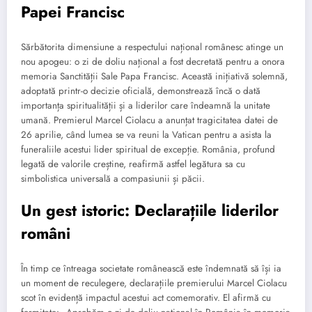
Papei Francisc
Sărbătorita dimensiune a respectului național românesc atinge un
nou apogeu: o zi de doliu național a fost decretată pentru a onora
memoria Sanctității Sale Papa Francisc. Această inițiativă solemnă,
adoptată printr-o decizie oficială, demonstrează încă o dată
importanța spiritualității și a liderilor care îndeamnă la unitate
umană. Premierul Marcel Ciolacu a anunțat tragicitatea datei de
26 aprilie, când lumea se va reuni la Vatican pentru a asista la
funeraliile acestui lider spiritual de excepție. România, profund
legată de valorile creștine, reafirmă astfel legătura sa cu
simbolistica universală a compasiunii și păcii.
Un gest istoric: Declarațiile liderilor
români
În timp ce întreaga societate românească este îndemnată să își ia
un moment de reculegere, declarațiile premierului Marcel Ciolacu
scot în evidență impactul acestui act comemorativ. El afirmă cu