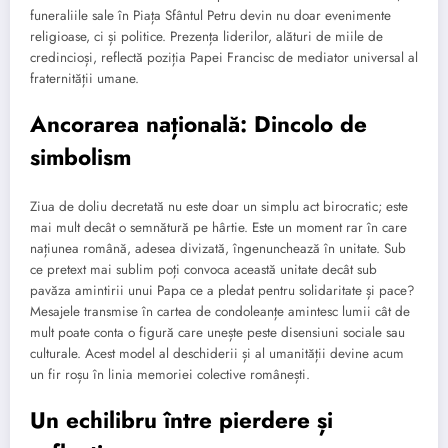
funeraliile sale în Piața Sfântul Petru devin nu doar evenimente
religioase, ci și politice. Prezența liderilor, alături de miile de
credincioși, reflectă poziția Papei Francisc de mediator universal al
fraternității umane.
Ancorarea națională: Dincolo de
simbolism
Ziua de doliu decretată nu este doar un simplu act birocratic; este
mai mult decât o semnătură pe hârtie. Este un moment rar în care
națiunea română, adesea divizată, îngenunchează în unitate. Sub
ce pretext mai sublim poți convoca această unitate decât sub
pavăza amintirii unui Papa ce a pledat pentru solidaritate și pace?
Mesajele transmise în cartea de condoleanțe amintesc lumii cât de
mult poate conta o figură care unește peste disensiuni sociale sau
culturale. Acest model al deschiderii și al umanității devine acum
un fir roșu în linia memoriei colective românești.
Un echilibru între pierdere și