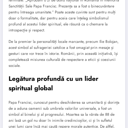
fermitate: „Aprobăm o zi de doliu național în România în memoria
Sanctității Sale Papa Francisc. Prezența sa a fost o binecuvântare
pentru întreaga umanitate.” Poate aceste cuvinte sunt pentru mulți
doar o formalitate, dar pentru aceia care înțeleg simbolismul
profund al acestui lider spiritual, ele răsună ca o chemare la
introspecție și respect.
De la premier la personalități locale marcante, precum Ilie Bolojan,
acest simbol al sufrageriei catolice a fost omagiat prin mesaje și
gesturi care vor trece în istorie. Românii, prin această inițiativă, își
completează misiunea culturală de respectare a eticii și coeziunii
sociale.
Legătura profundă cu un lider
spiritual global
Papa Francisc, cunoscut pentru deschiderea sa umanitară și dorința
de a aduna oamenii sub umbrela valorilor universale, a fost un
simbol al binelui și al progresului. Moartea sa la vârsta de 88 de
ani lasă un gol nu doar în inimile credincioșilor, ci și în sufletul
unei lumi care încă mai caută repere morale autentice. De altfel,