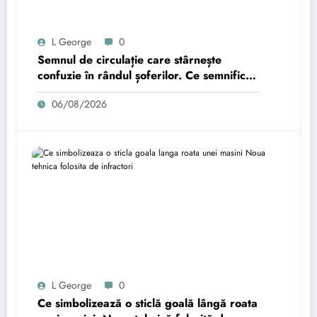
L George
0
Semnul de circulație care stârnește
confuzie în rândul șoferilor. Ce semnifică
rombul alb pe fundal albastru.
06/08/2026
L George
0
Ce simbolizează o sticlă goală lângă roata