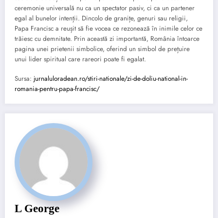
ceremonie universală nu ca un spectator pasiv, ci ca un partener
egal al bunelor intenții. Dincolo de granițe, genuri sau religii,
Papa Francisc a reușit să fie vocea ce rezonează în inimile celor ce
trăiesc cu demnitate. Prin această zi importantă, România întoarce
pagina unei prietenii simbolice, oferind un simbol de prețuire
unui lider spiritual care rareori poate fi egalat.
Sursa:
jurnaluloradean.ro/stiri-nationale/zi-de-doliu-national-in-
romania-pentru-papa-francisc/
L George