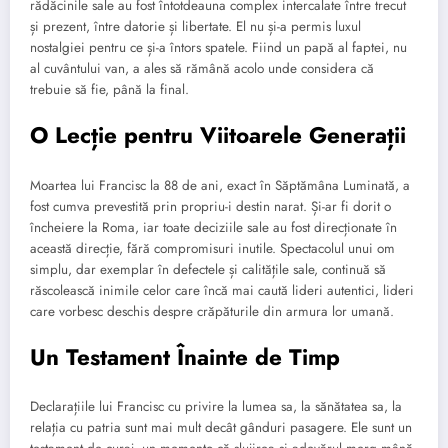
rădăcinile sale au fost întotdeauna complex intercalate între trecut
și prezent, între datorie și libertate. El nu și-a permis luxul
nostalgiei pentru ce și-a întors spatele. Fiind un papă al faptei, nu
al cuvântului van, a ales să rămână acolo unde considera că
trebuie să fie, până la final.
O Lecție pentru Viitoarele Generații
Moartea lui Francisc la 88 de ani, exact în Săptămâna Luminată, a
fost cumva prevestită prin propriu-i destin narat. Și-ar fi dorit o
încheiere la Roma, iar toate deciziile sale au fost direcționate în
această direcție, fără compromisuri inutile. Spectacolul unui om
simplu, dar exemplar în defectele și calitățile sale, continuă să
răscolească inimile celor care încă mai caută lideri autentici, lideri
care vorbesc deschis despre crăpăturile din armura lor umană.
Un Testament Înainte de Timp
Declarațiile lui Francisc cu privire la lumea sa, la sănătatea sa, la
relația cu patria sunt mai mult decât gânduri pasagere. Ele sunt un