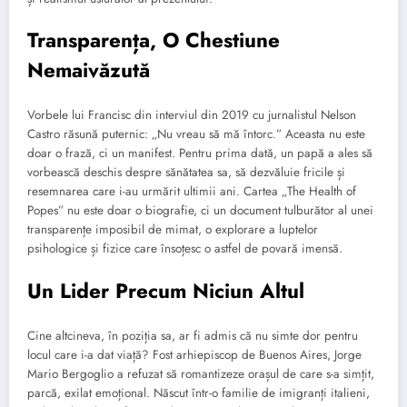
Transparența, O Chestiune
Nemaivăzută
Vorbele lui Francisc din interviul din 2019 cu jurnalistul Nelson
Castro răsună puternic: „Nu vreau să mă întorc.” Aceasta nu este
doar o frază, ci un manifest. Pentru prima dată, un papă a ales să
vorbească deschis despre sănătatea sa, să dezvăluie fricile și
resemnarea care i-au urmărit ultimii ani. Cartea „The Health of
Popes” nu este doar o biografie, ci un document tulburător al unei
transparențe imposibil de mimat, o explorare a luptelor
psihologice și fizice care însoțesc o astfel de povară imensă.
Un Lider Precum Niciun Altul
Cine altcineva, în poziția sa, ar fi admis că nu simte dor pentru
locul care i-a dat viață? Fost arhiepiscop de Buenos Aires, Jorge
Mario Bergoglio a refuzat să romantizeze orașul de care s-a simțit,
parcă, exilat emoțional. Născut într-o familie de imigranți italieni,