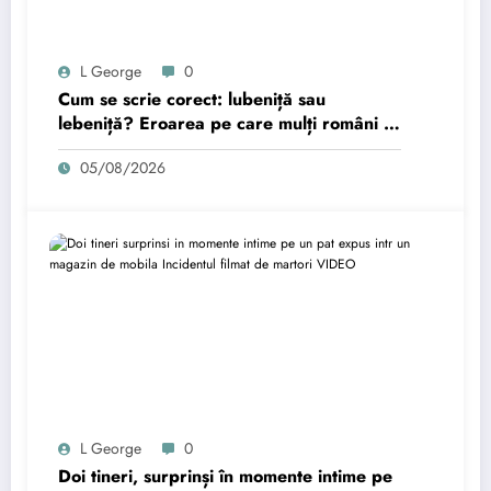
L George
0
Cum se scrie corect: lubeniță sau
lebeniță? Eroarea pe care mulți români o
comit.
05/08/2026
L George
0
Doi tineri, surprinși în momente intime pe