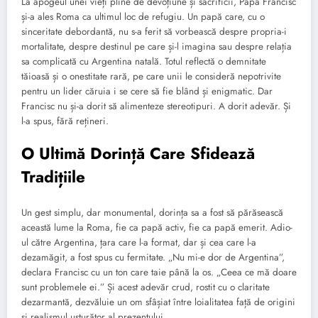
La apogeul unei vieți pline de devoțiune și sacrificii, Papa Francisc
și-a ales Roma ca ultimul loc de refugiu. Un papă care, cu o
sinceritate debordantă, nu s-a ferit să vorbească despre propria-i
mortalitate, despre destinul pe care și-l imagina sau despre relația
sa complicată cu Argentina natală. Totul reflectă o demnitate
tăioasă și o onestitate rară, pe care unii le consideră nepotrivite
pentru un lider căruia i se cere să fie blând și enigmatic. Dar
Francisc nu și-a dorit să alimenteze stereotipuri. A dorit adevăr. Și
l-a spus, fără rețineri.
O Ultimă Dorință Care Sfidează
Tradițiile
Un gest simplu, dar monumental, dorința sa a fost să părăsească
această lume la Roma, fie ca papă activ, fie ca papă emerit. Adio-
ul către Argentina, țara care l-a format, dar și cea care l-a
dezamăgit, a fost spus cu fermitate. „Nu mi-e dor de Argentina”,
declara Francisc cu un ton care taie până la os. „Ceea ce mă doare
sunt problemele ei.” Și acest adevăr crud, rostit cu o claritate
dezarmantă, dezvăluie un om sfâșiat între loialitatea față de origini
și realismul usturător al prezentului.