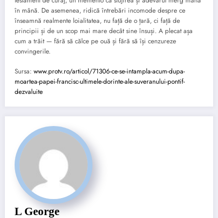
testament de curaj, un memento că slujirea și adevărul merg mână
în mână. De asemenea, ridică întrebări incomode despre ce
înseamnă realmente loialitatea, nu față de o țară, ci față de
principii și de un scop mai mare decât sine însuși. A plecat așa
cum a trăit — fără să călce pe ouă și fără să își cenzureze
convingerile.
Sursa:
www.protv.ro/articol/71306-ce-se-intampla-acum-dupa-
moartea-papei-francisc-ultimele-dorinte-ale-suveranului-pontif-
dezvaluite
L George