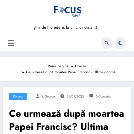
Sari
la
conținut
Știri de încredere, la un click distanță
Prima pagină
Diverse
Ce urmează după moartea Papei Francisc? Ultima dorință
Diverse
L George
21/04/2025
0 Comentarii
Ce urmează după moartea
Papei Francisc? Ultima