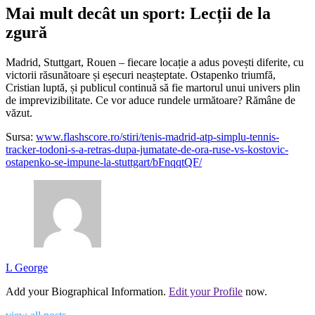
Mai mult decât un sport: Lecții de la
zgură
Madrid, Stuttgart, Rouen – fiecare locație a adus povești diferite, cu
victorii răsunătoare și eșecuri neașteptate. Ostapenko triumfă,
Cristian luptă, și publicul continuă să fie martorul unui univers plin
de imprevizibilitate. Ce vor aduce rundele următoare? Rămâne de
văzut.
Sursa:
www.flashscore.ro/stiri/tenis-madrid-atp-simplu-tennis-
tracker-todoni-s-a-retras-dupa-jumatate-de-ora-ruse-vs-kostovic-
ostapenko-se-impune-la-stuttgart/bFnqqtQF/
L George
Add your Biographical Information.
Edit your Profile
now.