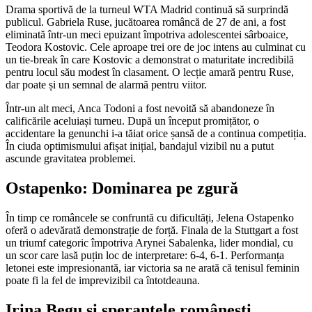
Drama sportivă de la turneul WTA Madrid continuă să surprindă
publicul. Gabriela Ruse, jucătoarea româncă de 27 de ani, a fost
eliminată într-un meci epuizant împotriva adolescentei sârboaice,
Teodora Kostovic. Cele aproape trei ore de joc intens au culminat cu
un tie-break în care Kostovic a demonstrat o maturitate incredibilă
pentru locul său modest în clasament. O lecție amară pentru Ruse,
dar poate și un semnal de alarmă pentru viitor.
Într-un alt meci, Anca Todoni a fost nevoită să abandoneze în
calificările aceluiași turneu. După un început promițător, o
accidentare la genunchi i-a tăiat orice șansă de a continua competiția.
În ciuda optimismului afișat inițial, bandajul vizibil nu a putut
ascunde gravitatea problemei.
Ostapenko: Dominarea pe zgură
În timp ce româncele se confruntă cu dificultăți, Jelena Ostapenko
oferă o adevărată demonstrație de forță. Finala de la Stuttgart a fost
un triumf categoric împotriva Arynei Sabalenka, lider mondial, cu
un scor care lasă puțin loc de interpretare: 6-4, 6-1. Performanța
letonei este impresionantă, iar victoria sa ne arată că tenisul feminin
poate fi la fel de imprevizibil ca întotdeauna.
Irina Begu și speranțele românești