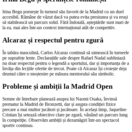
Irina Begu pornește în turneul său favorit de la Madrid cu un duel
accesibil. Rămâne de văzut dacă va putea evita presiunea și va reuși
să stabilească un parcurs solid. Fără îndoială, așteptările sunt mari de
la ea, mai ales într-un context internațional atât de competitiv.
Alcaraz și respectul pentru zgură
În tabăra masculină, Carlos Alcaraz continuă să uimească în turneele
pe suprafețe lente. Declarațiile sale despre Rafael Nadal subliniază
nu doar respectul pentru o legendă a sportului, dar și importanța de a
învăța din lecțiile oferite de trecut. Poate că Alcaraz își croiește deja
drumul către o moștenire pe măsura mentorului său simbolic.
Probleme și ambiții la Madrid Open
Semne de întrebare planează asupra lui Naomi Osaka, învinsă
prematur la Madrid de Bronzetti, dar și asupra condiției fizice
precare a mai multor jucători și jucătoare. În același timp, Jaqueline
Cristian își setează obiective clare pe zgură, vânând un parcurs lung
în competiție. Observăm ambiții și dezamăgiri într-un spectacol
sportiv continuu.