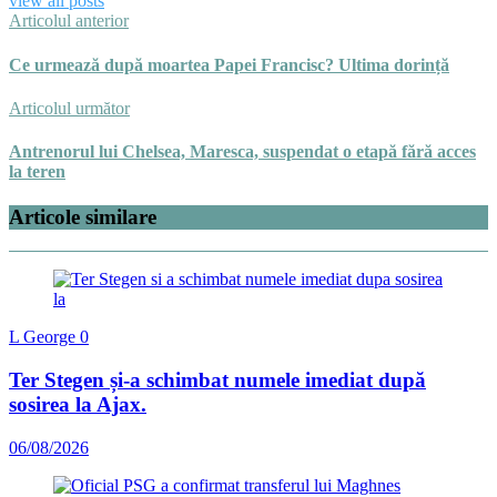
view all posts
Articolul anterior
Ce urmează după moartea Papei Francisc? Ultima dorință
Articolul următor
Antrenorul lui Chelsea, Maresca, suspendat o etapă fără acces
la teren
Articole similare
L George
0
Ter Stegen și-a schimbat numele imediat după
sosirea la Ajax.
06/08/2026