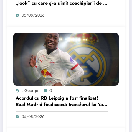
„look” cu care și-a uimit coechipierii de la
Barcelona
06/08/2026
L George
0
Acordul cu RB Leipzig a fost finalizat!
Real Madrid finalizează transferul lui Yan
Diomande.
06/08/2026