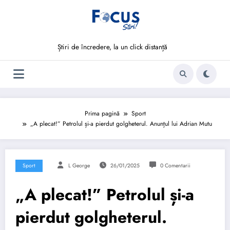
Sari
la
conținut
Știri de încredere, la un click distanță
Prima pagină
Sport
„A plecat!” Petrolul și-a pierdut golgheterul. Anunțul lui Adrian Mutu
Sport
L George
26/01/2025
0 Comentarii
„A plecat!” Petrolul și-a
pierdut golgheterul.