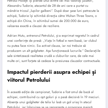
Petrolul Ploiești își pierde unul dintre cei mai valoroși jucători,
Alexandru Tudorie, atacantul de 28 de ani care a purtat cu
mândrie tricoul „lupilor galbeni”. După doar șase luni petrecute la
echipă, Tudorie își schimbă direcția către Wuhan Three Towns, o
echipă din China, în schimbul sumei de 200.000 de euro,
valoarea exactă a clauzei de reziliere.
Adrian Mutu, antrenorul Petrolului, și-a exprimat regretul în cadrul
unei conferințe de presă: „Viața în fotbal e nemiloasă, iar clubul
nu putea face nimic. S-a activat clauza, iar noi trebuie să
producem un alt golgheter. Așa funcționează lucrurile.” Declarațiile
sale sintetizează realitatea crudă a cluburilor care, de cele mai
multe ori, sunt forțate să cedeze la presiunea clauzelor contractuale.
Impactul pierderii asupra echipei și
viitorul Petrolului
În această ediție de campionat, Tudorie a fost omul de bază al
echipei, contribuind cu opt goluri și o pasă decisivă în 19 meciuri.
Absența unui golgheter de talia lui lasă un gol uriaș în atacul
Petrolului, iar înlocuirea sa va reprezenta o provocare majoră