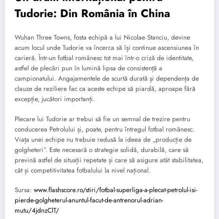
Tudorie: Din România în China
Wuhan Three Towns, fosta echipă a lui Nicolae Stanciu, devine
acum locul unde Tudorie va încerca să își continue ascensiunea în
carieră. Într-un fotbal românesc tot mai într-o criză de identitate,
astfel de plecări pun în lumină lipsa de consistență a
campionatului. Angajamentele de scurtă durată și dependența de
clauze de reziliere fac ca aceste echipe să piardă, aproape fără
excepție, jucători importanți.
Plecare lui Tudorie ar trebui să fie un semnal de trezire pentru
conducerea Petrolului și, poate, pentru întregul fotbal românesc.
Viața unei echipe nu trebuie redusă la ideea de „producție de
golgheteri”. Este necesară o strategie solidă, durabilă, care să
prevină astfel de situații repetate și care să asigure atât stabilitatea,
cât și competitivitatea fotbalului la nivel național.
Sursa:
www.flashscore.ro/stiri/fotbal-superliga-a-plecat-petrolul-isi-
pierde-golgheterul-anuntul-facut-de-antrenorul-adrian-
mutu/4jdnzClT/