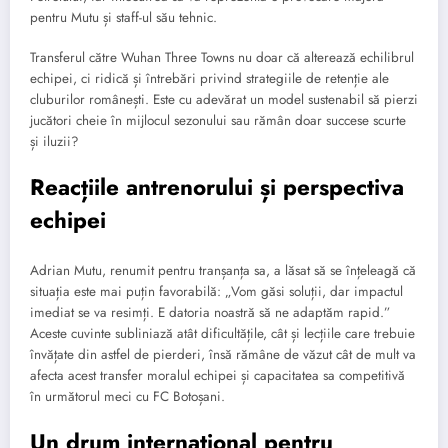
pentru Mutu și staff-ul său tehnic.
Transferul către Wuhan Three Towns nu doar că alterează echilibrul
echipei, ci ridică și întrebări privind strategiile de retenție ale
cluburilor românești. Este cu adevărat un model sustenabil să pierzi
jucători cheie în mijlocul sezonului sau rămân doar succese scurte
și iluzii?
Reacțiile antrenorului și perspectiva
echipei
Adrian Mutu, renumit pentru tranșanța sa, a lăsat să se înțeleagă că
situația este mai puțin favorabilă: „Vom găsi soluții, dar impactul
imediat se va resimți. E datoria noastră să ne adaptăm rapid.”
Aceste cuvinte subliniază atât dificultățile, cât și lecțiile care trebuie
învățate din astfel de pierderi, însă rămâne de văzut cât de mult va
afecta acest transfer moralul echipei și capacitatea sa competitivă
în următorul meci cu FC Botoșani.
Un drum internațional pentru