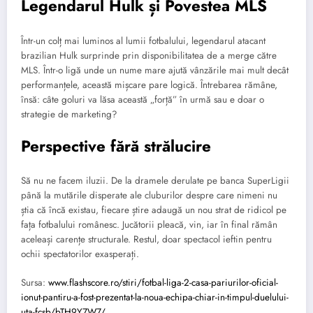
Legendarul Hulk și Povestea MLS
Într-un colț mai luminos al lumii fotbalului, legendarul atacant
brazilian Hulk surprinde prin disponibilitatea de a merge către
MLS. Într-o ligă unde un nume mare ajută vânzările mai mult decât
performanțele, această mișcare pare logică. Întrebarea rămâne,
însă: câte goluri va lăsa această „forță” în urmă sau e doar o
strategie de marketing?
Perspective fără strălucire
Să nu ne facem iluzii. De la dramele derulate pe banca SuperLigii
până la mutările disperate ale cluburilor despre care nimeni nu
știa că încă existau, fiecare știre adaugă un nou strat de ridicol pe
fața fotbalului românesc. Jucătorii pleacă, vin, iar în final rămân
aceleași carențe structurale. Restul, doar spectacol ieftin pentru
ochii spectatorilor exasperați.
Sursa:
www.flashscore.ro/stiri/fotbal-liga-2-casa-pariurilor-oficial-
ionut-pantiru-a-fost-prezentat-la-noua-echipa-chiar-in-timpul-duelului-
uta-fcsb/bTH9Y7W7/