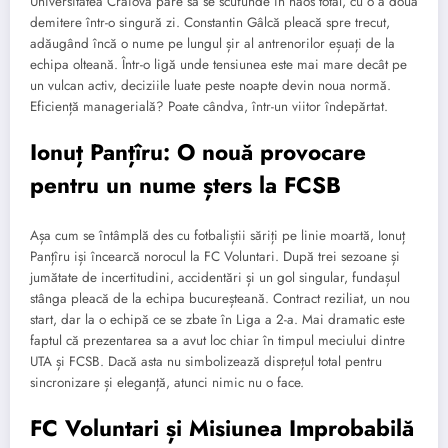
Universitatea Craiova pare să se scufunde în haos total, cu o a doua
demitere într-o singură zi. Constantin Gâlcă pleacă spre trecut,
adăugând încă o nume pe lungul șir al antrenorilor eșuați de la
echipa olteană. Într-o ligă unde tensiunea este mai mare decât pe
un vulcan activ, deciziile luate peste noapte devin noua normă.
Eficiență managerială? Poate cândva, într-un viitor îndepărtat.
Ionuț Panțîru: O nouă provocare
pentru un nume șters la FCSB
Așa cum se întâmplă des cu fotbaliștii săriți pe linie moartă, Ionuț
Panțîru iși încearcă norocul la FC Voluntari. După trei sezoane și
jumătate de incertitudini, accidentări și un gol singular, fundașul
stânga pleacă de la echipa bucureșteană. Contract reziliat, un nou
start, dar la o echipă ce se zbate în Liga a 2-a. Mai dramatic este
faptul că prezentarea sa a avut loc chiar în timpul meciului dintre
UTA și FCSB. Dacă asta nu simbolizează disprețul total pentru
sincronizare și eleganță, atunci nimic nu o face.
FC Voluntari și Misiunea Improbabilă