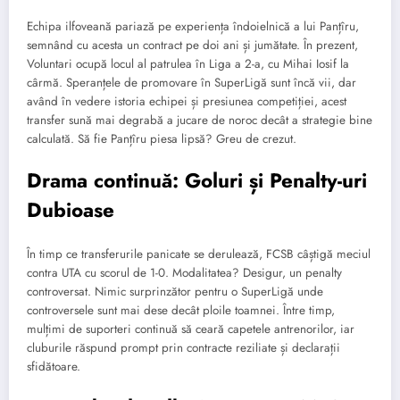
Echipa ilfoveană pariază pe experiența îndoielnică a lui Panțîru,
semnând cu acesta un contract pe doi ani și jumătate. În prezent,
Voluntari ocupă locul al patrulea în Liga a 2-a, cu Mihai Iosif la
cârmă. Speranțele de promovare în SuperLigă sunt încă vii, dar
având în vedere istoria echipei și presiunea competiției, acest
transfer sună mai degrabă a jucare de noroc decât a strategie bine
calculată. Să fie Panțîru piesa lipsă? Greu de crezut.
Drama continuă: Goluri și Penalty-uri
Dubioase
În timp ce transferurile panicate se derulează, FCSB câștigă meciul
contra UTA cu scorul de 1-0. Modalitatea? Desigur, un penalty
controversat. Nimic surprinzător pentru o SuperLigă unde
controversele sunt mai dese decât ploile toamnei. Între timp,
mulțimi de suporteri continuă să ceară capetele antrenorilor, iar
cluburile răspund prompt prin contracte reziliate și declarații
sfidătoare.