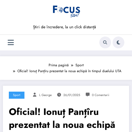
Sari
la
conținut
Știri de încredere, la un click distanță
Prima pagină
Sport
Oficial! Ionuț Panțîru prezentat la noua echipă în timpul duelului UTA
Sport
L George
26/01/2025
0 Comentarii
Oficial! Ionuț Panțîru
prezentat la noua echipă