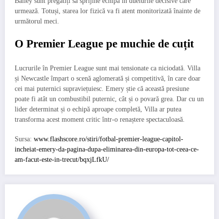
Bailey sunt pregătiți să sprijine echipa în duelurile decisive care
urmează. Totuși, starea lor fizică va fi atent monitorizată înainte de
următorul meci.
O Premier League pe muchie de cuțit
Lucrurile în Premier League sunt mai tensionate ca niciodată. Villa
și Newcastle împart o scenă aglomerată și competitivă, în care doar
cei mai puternici supraviețuiesc. Emery știe că această presiune
poate fi atât un combustibil puternic, cât și o povară grea. Dar cu un
lider determinat și o echipă aproape completă, Villa ar putea
transforma acest moment critic într-o renaștere spectaculoasă.
Sursa:
www.flashscore.ro/stiri/fotbal-premier-league-capitol-
incheiat-emery-da-pagina-dupa-eliminarea-din-europa-tot-ceea-ce-
am-facut-este-in-trecut/bqxjLfkU/