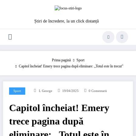
Sari
la
conținut
Știri de încredere, la un click distanță
Prima pagină
Sport
Capitol încheiat! Emery trece pagina după eliminare: „Totul este în trecut”
Sport
L George
19/04/2025
0 Comentarii
Capitol încheiat! Emery
trece pagina după
eliminare: „Totul este în