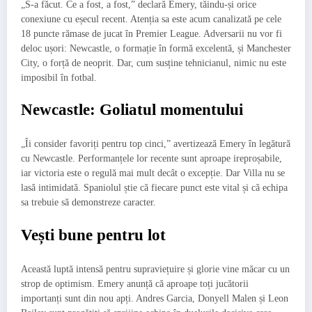
„S-a făcut. Ce a fost, a fost,” declară Emery, tăindu-și orice
conexiune cu eșecul recent. Atenția sa este acum canalizată pe cele
18 puncte rămase de jucat în Premier League. Adversarii nu vor fi
deloc ușori: Newcastle, o formație în formă excelentă, și Manchester
City, o forță de neoprit. Dar, cum susține tehnicianul, nimic nu este
imposibil în fotbal.
Newcastle: Goliatul momentului
„Îi consider favoriți pentru top cinci,” avertizează Emery în legătură
cu Newcastle. Performanțele lor recente sunt aproape ireproșabile,
iar victoria este o regulă mai mult decât o excepție. Dar Villa nu se
lasă intimidată. Spaniolul știe că fiecare punct este vital și că echipa
sa trebuie să demonstreze caracter.
Vești bune pentru lot
Această luptă intensă pentru supraviețuire și glorie vine măcar cu un
strop de optimism. Emery anunță că aproape toți jucătorii
importanți sunt din nou apți. Andres Garcia, Donyell Malen și Leon