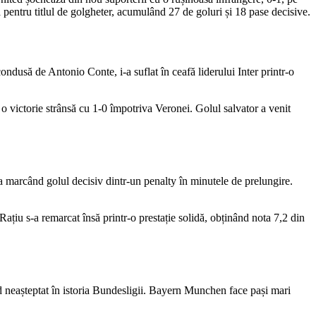
 pentru titlul de golgheter, acumulând 27 de goluri și 18 pase decisive.
ondusă de Antonio Conte, i-a suflat în ceafă liderului Inter printr-o
 o victorie strânsă cu 1-0 împotriva Veronei. Golul salvator a venit
ha marcând golul decisiv dintr-un penalty în minutele de prelungire.
țiu s-a remarcat însă printr-o prestație solidă, obținând nota 7,2 din
rd neașteptat în istoria Bundesligii. Bayern Munchen face pași mari