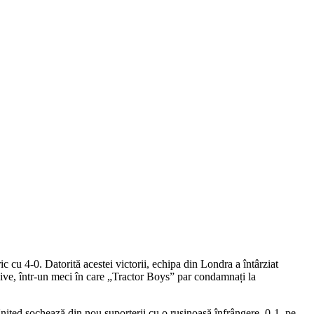
cu 4-0. Datorită acestei victorii, echipa din Londra a întârziat
isive, într-un meci în care „Tractor Boys” par condamnați la
nited șochează din nou suporterii cu o rușinoasă înfrângere, 0-1, pe