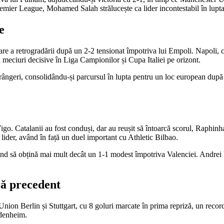
remier League, Mohamed Salah strălucește ca lider incontestabil în lupta
e
tare a retrogradării după un 2-2 tensionat împotriva lui Empoli. Napoli, c
 meciuri decisive în Liga Campionilor și Cupa Italiei pe orizont.
nfrângeri, consolidându-și parcursul în lupta pentru un loc european după
igo. Catalanii au fost conduși, dar au reușit să întoarcă scorul, Raphin
lider, având în față un duel important cu Athletic Bilbao.
d să obțină mai mult decât un 1-1 modest împotriva Valenciei. Andrei Ra
ră precedent
 Union Berlin și Stuttgart, cu 8 goluri marcate în prima repriză, un reco
idenheim.