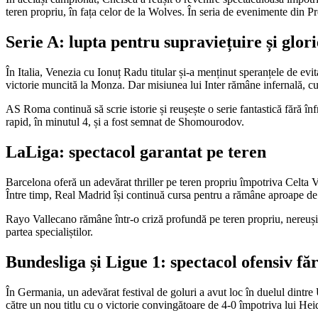
teren propriu, în fața celor de la Wolves. În seria de evenimente din P
Serie A: lupta pentru supraviețuire și glori
În Italia, Venezia cu Ionuț Radu titular și-a menținut speranțele de evi
victorie muncită la Monza. Dar misiunea lui Inter rămâne infernală, cu
AS Roma continuă să scrie istorie și reușește o serie fantastică fără î
rapid, în minutul 4, și a fost semnat de Shomourodov.
LaLiga: spectacol garantat pe teren
Barcelona oferă un adevărat thriller pe teren propriu împotriva Celta V
Între timp, Real Madrid își continuă cursa pentru a rămâne aproape de 
Rayo Vallecano rămâne într-o criză profundă pe teren propriu, nereușin
partea specialiștilor.
Bundesliga și Ligue 1: spectacol ofensiv fă
În Germania, un adevărat festival de goluri a avut loc în duelul dintre
către un nou titlu cu o victorie convingătoare de 4-0 împotriva lui He