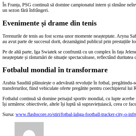
În Franța, PSG continuă să domine campionatul intern și rămâne neînv
un sezon fără înfrângeri.
Evenimente și drame din tenis
Terenurile de tenis au fost scena unor momente neașteptate. Aryna Sabal
au avut parte de succesul dorit, dezamăgind publicul prin prestațiile lor
Pe de altă parte, Iga Swiatek se confruntă cu un complex în fața Jelen
neașteptate și răsturnări de situație spectaculoase, reflectând duritatea c
Fotbalul mondial în transformare
Arabia Saudită plănuiește o adevărată revoluție în fotbal, pregătindu-
transferurilor, fiind vehiculate oferte pregătite pentru coechipierul lui 
Fotbalul continuă să domine peisajul sportiv mondial, cu lupte acerbe
își urmăresc obiectivele, altele își luptă să supraviețuiască, ceea ce fac
Sursa:
www.flashscore.ro/stiri/fotbal-laliga-football-tracker-city-o-