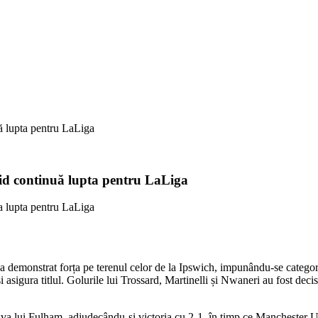
ă lupta pentru LaLiga
rid continuă lupta pentru LaLiga
 demonstrat forța pe terenul celor de la Ipswich, impunându-se categoric 
i asigura titlul. Golurile lui Trossard, Martinelli și Nwaneri au fost dec
iva lui Fulham, adjudecându-și victoria cu 2-1, în timp ce Manchester U