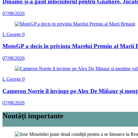
Dinamo și-a găsit înlocuitorul pentru Gnahore. Jucăto
07/08/2026
L George
0
MotoGP a decis în privința Marelui Premiu al Marii B
07/08/2026
L George
0
Cameron Norrie îl învinge pe Alex De Miñaur și menți
07/08/2026
Noutăți importante