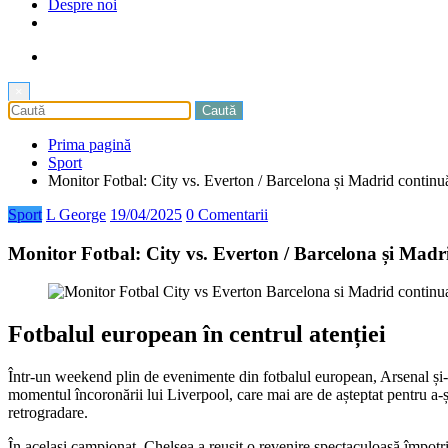
Despre noi
×
Prima pagină
Sport
Monitor Fotbal: City vs. Everton / Barcelona și Madrid continu
Sport
L George
19/04/2025
0 Comentarii
Monitor Fotbal: City vs. Everton / Barcelona și Mad
Fotbalul european în centrul atenției
Într-un weekend plin de evenimente din fotbalul european, Arsenal și-a
momentul încoronării lui Liverpool, care mai are de așteptat pentru a-ș
retrogradare.
În același campionat, Chelsea a reușit o revenire spectaculoasă împotr