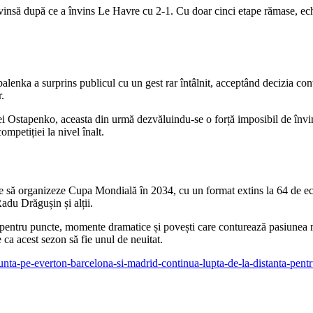
insă după ce a învins Le Havre cu 2-1. Cu doar cinci etape rămase, ech
enka a surprins publicul cu un gest rar întâlnit, acceptând decizia cont
.
ei Ostapenko, aceasta din urmă dezvăluindu-se o forță imposibil de învi
ompetiției la nivel înalt.
se să organizeze Cupa Mondială în 2034, cu un format extins la 64 de ech
Radu Drăgușin și alții.
 pentru puncte, momente dramatice și povești care conturează pasiunea 
e ca acest sezon să fie unul de neuitat.
infrunta-pe-everton-barcelona-si-madrid-continua-lupta-de-la-distanta-pe