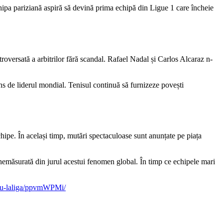
ipa pariziană aspiră să devină prima echipă din Ligue 1 care încheie
roversată a arbitrilor fără scandal. Rafael Nadal și Carlos Alcaraz n-
ns de liderul mondial. Tenisul continuă să furnizeze povești
ipe. În același timp, mutări spectaculoase sunt anunțate pe piața
nemăsurată din jurul acestui fenomen global. În timp ce echipele mari
ntru-laliga/ppvmWPMi/