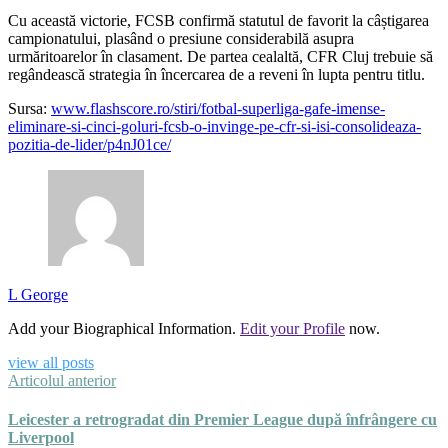
Cu această victorie, FCSB confirmă statutul de favorit la câștigarea
campionatului, plasând o presiune considerabilă asupra
urmăritoarelor în clasament. De partea cealaltă, CFR Cluj trebuie să
regândească strategia în încercarea de a reveni în lupta pentru titlu.
Sursa:
www.flashscore.ro/stiri/fotbal-superliga-gafe-imense-
eliminare-si-cinci-goluri-fcsb-o-invinge-pe-cfr-si-isi-consolideaza-
pozitia-de-lider/p4nJ01ce/
L George
Add your Biographical Information.
Edit your Profile
now.
view all posts
Articolul anterior
Leicester a retrogradat din Premier League după înfrângere cu
Liverpool