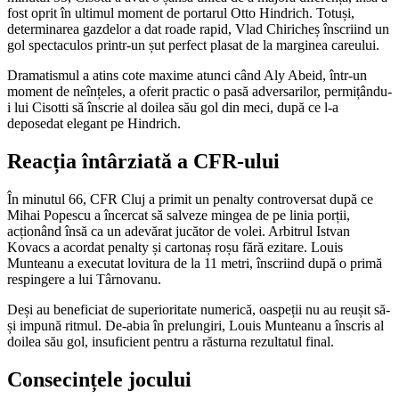
fost oprit în ultimul moment de portarul Otto Hindrich. Totuși,
determinarea gazdelor a dat roade rapid, Vlad Chiricheș înscriind un
gol spectaculos printr-un șut perfect plasat de la marginea careului.
Dramatismul a atins cote maxime atunci când Aly Abeid, într-un
moment de neînțeles, a oferit practic o pasă adversarilor, permițându-
i lui Cisotti să înscrie al doilea său gol din meci, după ce l-a
deposedat elegant pe Hindrich.
Reacția întârziată a CFR-ului
În minutul 66, CFR Cluj a primit un penalty controversat după ce
Mihai Popescu a încercat să salveze mingea de pe linia porții,
acționând însă ca un adevărat jucător de volei. Arbitrul Istvan
Kovacs a acordat penalty și cartonaș roșu fără ezitare. Louis
Munteanu a executat lovitura de la 11 metri, înscriind după o primă
respingere a lui Târnovanu.
Deși au beneficiat de superioritate numerică, oaspeții nu au reușit să-
și impună ritmul. De-abia în prelungiri, Louis Munteanu a înscris al
doilea său gol, insuficient pentru a răsturna rezultatul final.
Consecințele jocului