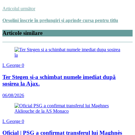
Articolul următor
Orsolini înscrie în prelungiri și aprinde cursa pentru titlu
Articole similare
L George
0
Ter Stegen și-a schimbat numele imediat după
sosirea la Ajax.
06/08/2026
L George
0
Oficial | PSG a confirmat transferul lui Maghnès