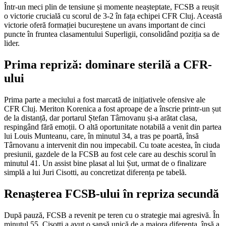
Într-un meci plin de tensiune și momente neașteptate, FCSB a reușit
o victorie crucială cu scorul de 3-2 în fața echipei CFR Cluj. Această
victorie oferă formației bucureștene un avans important de cinci
puncte în fruntea clasamentului Superligii, consolidând poziția sa de
lider.
Prima repriză: dominare sterilă a CFR-
ului
Prima parte a meciului a fost marcată de inițiativele ofensive ale
CFR Cluj. Meriton Korenica a fost aproape de a înscrie printr-un șut
de la distanță, dar portarul Ștefan Târnovanu și-a arătat clasa,
respingând fără emoții. O altă oportunitate notabilă a venit din partea
lui Louis Munteanu, care, în minutul 34, a tras pe poartă, însă
Târnovanu a intervenit din nou impecabil. Cu toate acestea, în ciuda
presiunii, gazdele de la FCSB au fost cele care au deschis scorul în
minutul 41. Un assist bine plasat al lui Șut, urmat de o finalizare
simplă a lui Juri Cisotti, au concretizat diferența pe tabelă.
Renașterea FCSB-ului în repriza secundă
După pauză, FCSB a revenit pe teren cu o strategie mai agresivă. În
minutul 55, Cisotti a avut o șansă unică de a majora diferența, însă a