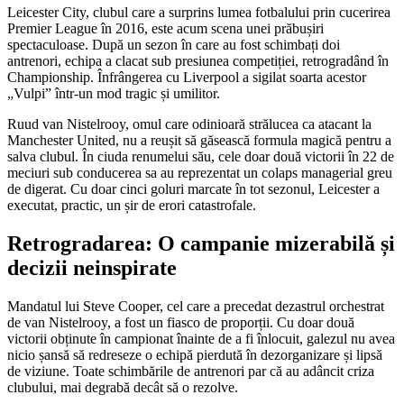
Leicester City, clubul care a surprins lumea fotbalului prin cucerirea
Premier League în 2016, este acum scena unei prăbușiri
spectaculoase. După un sezon în care au fost schimbați doi
antrenori, echipa a clacat sub presiunea competiției, retrogradând în
Championship. Înfrângerea cu Liverpool a sigilat soarta acestor
„Vulpi” într-un mod tragic și umilitor.
Ruud van Nistelrooy, omul care odinioară strălucea ca atacant la
Manchester United, nu a reușit să găsească formula magică pentru a
salva clubul. În ciuda renumelui său, cele doar două victorii în 22 de
meciuri sub conducerea sa au reprezentat un colaps managerial greu
de digerat. Cu doar cinci goluri marcate în tot sezonul, Leicester a
executat, practic, un șir de erori catastrofale.
Retrogradarea: O campanie mizerabilă și
decizii neinspirate
Mandatul lui Steve Cooper, cel care a precedat dezastrul orchestrat
de van Nistelrooy, a fost un fiasco de proporții. Cu doar două
victorii obținute în campionat înainte de a fi înlocuit, galezul nu avea
nicio șansă să redreseze o echipă pierdută în dezorganizare și lipsă
de viziune. Toate schimbările de antrenori par că au adâncit criza
clubului, mai degrabă decât să o rezolve.