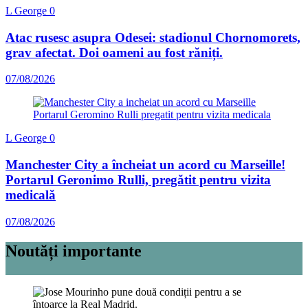
L George
0
Atac rusesc asupra Odesei: stadionul Chornomorets,
grav afectat. Doi oameni au fost răniți.
07/08/2026
L George
0
Manchester City a încheiat un acord cu Marseille!
Portarul Geronimo Rulli, pregătit pentru vizita
medicală
07/08/2026
Noutăți importante