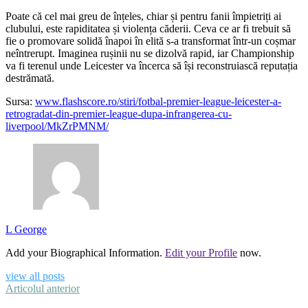
Poate că cel mai greu de înțeles, chiar și pentru fanii împietriți ai
clubului, este rapiditatea și violența căderii. Ceva ce ar fi trebuit să
fie o promovare solidă înapoi în elită s-a transformat într-un coșmar
neîntrerupt. Imaginea rușinii nu se dizolvă rapid, iar Championship
va fi terenul unde Leicester va încerca să își reconstruiască reputația
destrămată.
Sursa:
www.flashscore.ro/stiri/fotbal-premier-league-leicester-a-
retrogradat-din-premier-league-dupa-infrangerea-cu-
liverpool/MkZrPMNM/
L George
Add your Biographical Information.
Edit your Profile
now.
view all posts
Articolul anterior