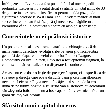
Înfrângerea cu Liverpool a fost punctul final al unei tragedii
prelungite. Leicester nu a putut decât să atingă un total jalnic de 33
de puncte în acest sezon, insuficient pentru a sfida poziția de
siguranță a celor de la West Ham. Fanii, altădată martori ai unui
succes incredibil, au fost lăsați să își înece dezamăgirile în amintirile
vremurilor când Leicester era sinonim cu ambiția și constanța.
Consecințele unei prăbușiri istorice
Un post-mortem al acestui sezon arată o combinație toxică de
management defectuos, evoluții slabe pe teren și o incapacitate
generală de adaptare la nivelul cerințelor Premier League.
Comparativ cu rivalii direcți, Leicester a fost epitomul stagnării, în
ciuda schimbărilor realizate cu disperare la conducere.
Aceasta nu este doar o lecție despre eșec în sport, ci despre lipsa de
strategie și direcție care poate distruge până și cele mai glorioase
trecuturi. Leicester City a trecut, în câțiva ani scurti, de la eroi la
ruina de pe ultima poziție. Nici Ruud van Nistelrooy, cu acronimul
său „legenda fotbalului”, nu a fost capabil să livreze nici măcar un
gram din mojo-ul promis.
Sfârșitul unui capitol dureros