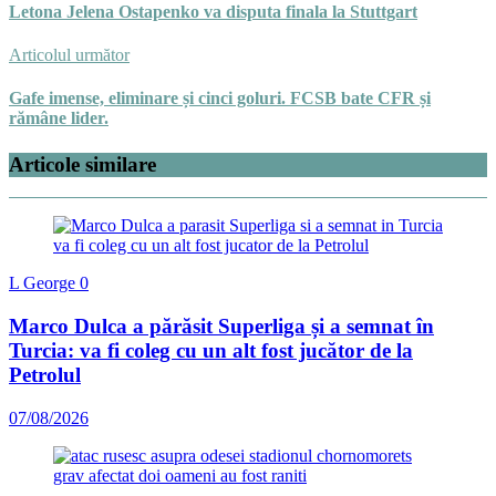
Letona Jelena Ostapenko va disputa finala la Stuttgart
Articolul următor
Gafe imense, eliminare și cinci goluri. FCSB bate CFR și
rămâne lider.
Articole similare
L George
0
Marco Dulca a părăsit Superliga și a semnat în
Turcia: va fi coleg cu un alt fost jucător de la
Petrolul
07/08/2026