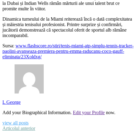
la Dubai și Indian Wells rămân mărturii ale unui talent brut ce
promite multe în viitor.
Dinamica turneului de la Miami reiterează încă o dată complexitatea
și măiestria tenisului profesionist. Printre surprize și confirmări,
jucătorii demonstrează că spectacolul oferit de sportul alb rămâne
incomparabil.
Sursa:
www.flashscore.ro/stiri/tenis-miami-atp-simplu-tennis-tracker-
paolini-avanseaza-premiera-pentru-emma-raducanu-coco-gauff-
eliminata/23Xoldxg/
L George
Add your Biographical Information.
Edit your Profile
now.
view all posts
Articolul anterior