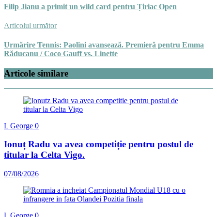
Filip Jianu a primit un wild card pentru Țiriac Open
Articolul următor
Urmărire Tennis: Paolini avansează. Premieră pentru Emma
Răducanu / Coco Gauff vs. Linette
Articole similare
L George
0
Ionuț Radu va avea competiție pentru postul de
titular la Celta Vigo.
07/08/2026
L George
0