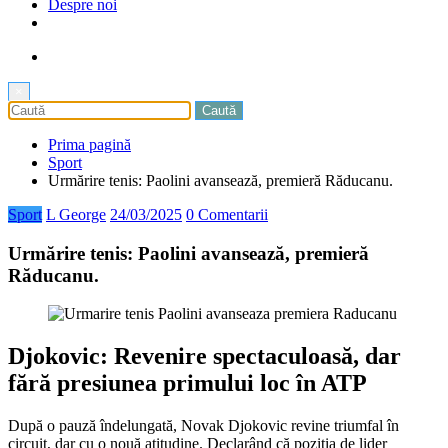
Despre noi
×
Prima pagină
Sport
Urmărire tenis: Paolini avansează, premieră Răducanu.
Sport
L George
24/03/2025
0 Comentarii
Urmărire tenis: Paolini avansează, premieră
Răducanu.
Djokovic: Revenire spectaculoasă, dar
fără presiunea primului loc în ATP
După o pauză îndelungată, Novak Djokovic revine triumfal în
circuit, dar cu o nouă atitudine. Declarând că poziția de lider