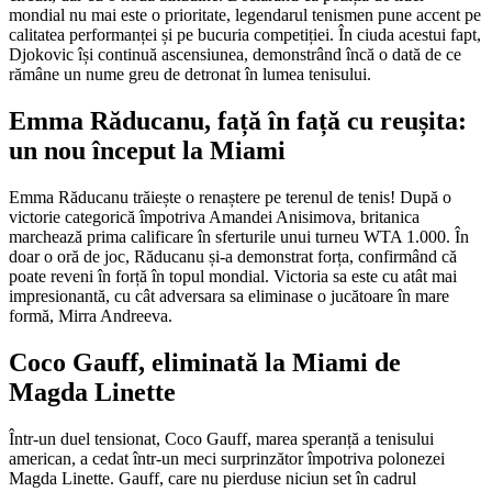
mondial nu mai este o prioritate, legendarul tenismen pune accent pe
calitatea performanței și pe bucuria competiției. În ciuda acestui fapt,
Djokovic își continuă ascensiunea, demonstrând încă o dată de ce
rămâne un nume greu de detronat în lumea tenisului.
Emma Răducanu, față în față cu reușita:
un nou început la Miami
Emma Răducanu trăiește o renaștere pe terenul de tenis! După o
victorie categorică împotriva Amandei Anisimova, britanica
marchează prima calificare în sferturile unui turneu WTA 1.000. În
doar o oră de joc, Răducanu și-a demonstrat forța, confirmând că
poate reveni în forță în topul mondial. Victoria sa este cu atât mai
impresionantă, cu cât adversara sa eliminase o jucătoare în mare
formă, Mirra Andreeva.
Coco Gauff, eliminată la Miami de
Magda Linette
Într-un duel tensionat, Coco Gauff, marea speranță a tenisului
american, a cedat într-un meci surprinzător împotriva polonezei
Magda Linette. Gauff, care nu pierduse niciun set în cadrul