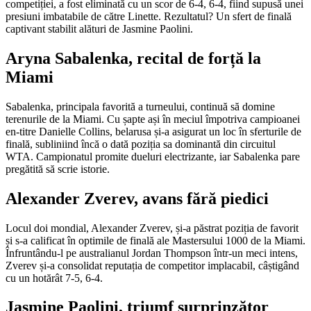
competiției, a fost eliminată cu un scor de 6-4, 6-4, fiind supusă unei
presiuni imbatabile de către Linette. Rezultatul? Un sfert de finală
captivant stabilit alături de Jasmine Paolini.
Aryna Sabalenka, recital de forță la
Miami
Sabalenka, principala favorită a turneului, continuă să domine
terenurile de la Miami. Cu șapte ași în meciul împotriva campioanei
en-titre Danielle Collins, belarusa și-a asigurat un loc în sferturile de
finală, subliniind încă o dată poziția sa dominantă din circuitul
WTA. Campionatul promite dueluri electrizante, iar Sabalenka pare
pregătită să scrie istorie.
Alexander Zverev, avans fără piedici
Locul doi mondial, Alexander Zverev, și-a păstrat poziția de favorit
și s-a calificat în optimile de finală ale Mastersului 1000 de la Miami.
Înfruntându-l pe australianul Jordan Thompson într-un meci intens,
Zverev și-a consolidat reputația de competitor implacabil, câștigând
cu un hotărât 7-5, 6-4.
Jasmine Paolini, triumf surprinzător