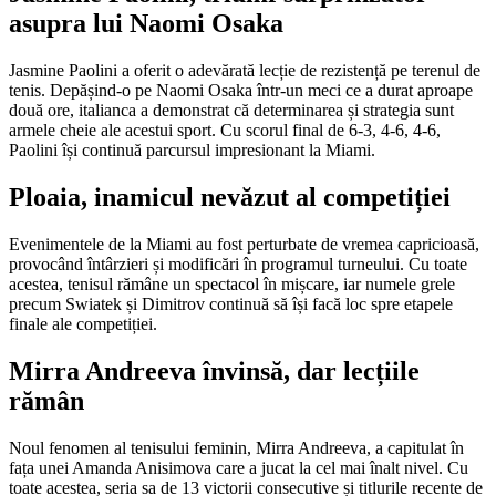
asupra lui Naomi Osaka
Jasmine Paolini a oferit o adevărată lecție de rezistență pe terenul de
tenis. Depășind-o pe Naomi Osaka într-un meci ce a durat aproape
două ore, italianca a demonstrat că determinarea și strategia sunt
armele cheie ale acestui sport. Cu scorul final de 6-3, 4-6, 4-6,
Paolini își continuă parcursul impresionant la Miami.
Ploaia, inamicul nevăzut al competiției
Evenimentele de la Miami au fost perturbate de vremea capricioasă,
provocând întârzieri și modificări în programul turneului. Cu toate
acestea, tenisul rămâne un spectacol în mișcare, iar numele grele
precum Swiatek și Dimitrov continuă să își facă loc spre etapele
finale ale competiției.
Mirra Andreeva învinsă, dar lecțiile
rămân
Noul fenomen al tenisului feminin, Mirra Andreeva, a capitulat în
fața unei Amanda Anisimova care a jucat la cel mai înalt nivel. Cu
toate acestea, seria sa de 13 victorii consecutive și titlurile recente de