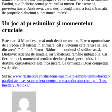
Paolini, și-a încheiat brutal parcursul la turneu. De asemena,
povestea tinerei Andreeva, care, deși promițătoare, a fost sfărâmată
de propriile slăbiciuni și presiunea imensă.
Un joc al presiunilor și momentelor
cruciale
Este clar că Miami este mai mult decât un turneu. Este o oportunitate
de a vedea atât talente în afirmare, cât și veterani care refuză să iasă
din arenă fără luptă. Emma Răducanu continuă să strălucească,
Djokovic redefinește limitele, iar Sabalenka rămâne imbatabilă. Cu
fiecare meci, momentul următor devine și mai spectaculos, iar
destinul câștigătorilor este încă incert. Ce urmează? Doar competiția
va decide.
Sursa:
www.flashscore.ro/stiri/tenis-miami-atp-simplu-tennis-tracker-
paolini-avanseaza-premiera-pentru-emma-raducanu-coco-gauff-vs-
linette/23Xoldxg/