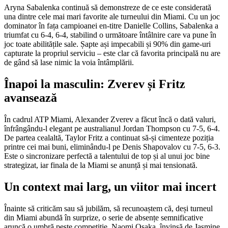
Aryna Sabalenka continuă să demonstreze de ce este considerată
una dintre cele mai mari favorite ale turneului din Miami. Cu un joc
dominator în fața campioanei en-titre Danielle Collins, Sabalenka a
triumfat cu 6-4, 6-4, stabilind o următoare întâlnire care va pune în
joc toate abilitățile sale. Șapte ași impecabili și 90% din game-uri
capturate la propriul serviciu – este clar că favorita principală nu are
de gând să lase nimic la voia întâmplării.
Înapoi la masculin: Zverev și Fritz
avansează
În cadrul ATP Miami, Alexander Zverev a făcut încă o dată valuri,
înfrângându-l elegant pe australianul Jordan Thompson cu 7-5, 6-4.
De partea cealaltă, Taylor Fritz a continuat să-și cimenteze poziția
printre cei mai buni, eliminându-l pe Denis Shapovalov cu 7-5, 6-3.
Este o sincronizare perfectă a talentului de top și al unui joc bine
strategizat, iar finala de la Miami se anunță și mai tensionată.
Un context mai larg, un viitor mai incert
Înainte să criticăm sau să jubilăm, să recunoaștem că, deși turneul
din Miami abundă în surprize, o serie de absențe semnificative
aruncă o umbră peste competiție. Naomi Osaka, învinsă de Jasmine