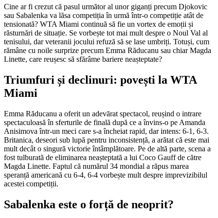
Cine ar fi crezut că pasul următor al unor giganți precum Djokovic
sau Sabalenka va lăsa competiția în urmă într-o competiție atât de
tensionată? WTA Miami continuă să fie un vortex de emoții și
răsturnări de situație. Se vorbește tot mai mult despre o Noul Val al
tenisului, dar veteranii jocului refuză să se lase umbriți. Totuși, cum
rămâne cu noile surprize precum Emma Răducanu sau chiar Magda
Linette, care reușesc să sfărâme bariere neașteptate?
Triumfuri și declinuri: povești la WTA
Miami
Emma Răducanu a oferit un adevărat spectacol, reușind o intrare
spectaculoasă în sferturile de finală după ce a învins-o pe Amanda
Anisimova într-un meci care s-a încheiat rapid, dar intens: 6-1, 6-3.
Britanica, deseori sub lupă pentru inconsistență, a arătat că este mai
mult decât o singură victorie întâmplătoare. Pe de altă parte, scena a
fost tulburată de eliminarea neașteptată a lui Coco Gauff de către
Magda Linette. Faptul că numărul 34 mondial a răpus marea
speranță americană cu 6-4, 6-4 vorbește mult despre imprevizibilul
acestei competiții.
Sabalenka este o forță de neoprit?